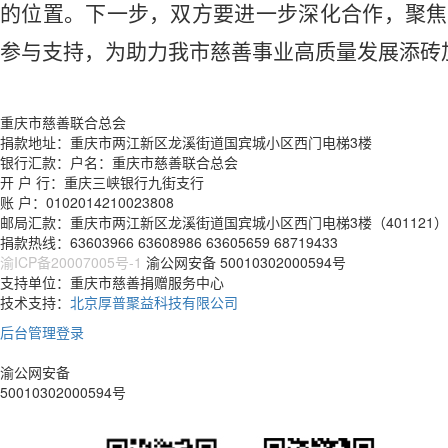
的位置。下一步，双方要进一步深化合作，聚焦
参与支持，为助力我市慈善事业高质量发展添砖
重庆市慈善联合总会
捐款地址：重庆市两江新区龙溪街道国宾城小区西门电梯3楼
银行汇款：户名：重庆市慈善联合总会
开 户 行：重庆三峡银行九街支行
账 户：0102014210023808
邮局汇款：重庆市两江新区龙溪街道国宾城小区西门电梯3楼（401121）
捐款热线：63603966 63608986 63605659 68719433
渝ICP备20007005号-1
渝公网安备 50010302000594号
支持单位：重庆市慈善捐赠服务中心
技术支持：
北京厚普聚益科技有限公司
后台管理登录
渝公网安备
50010302000594号