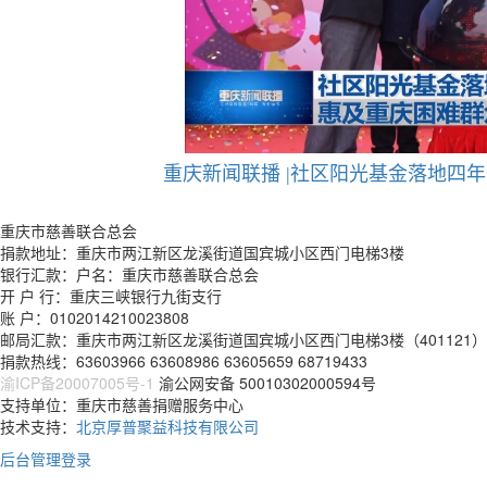
重庆新闻联播 |社区阳光基金落地四
重庆市慈善联合总会
捐款地址：重庆市两江新区龙溪街道国宾城小区西门电梯3楼
银行汇款：户名：重庆市慈善联合总会
开 户 行：重庆三峡银行九街支行
账 户：0102014210023808
邮局汇款：重庆市两江新区龙溪街道国宾城小区西门电梯3楼（401121）
捐款热线：63603966 63608986 63605659 68719433
渝ICP备20007005号-1
渝公网安备 50010302000594号
支持单位：重庆市慈善捐赠服务中心
技术支持：
北京厚普聚益科技有限公司
后台管理登录