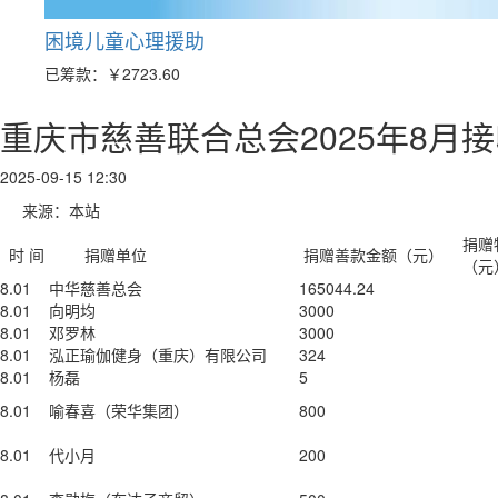
困境儿童心理援助
已筹款：
￥2723.60
重庆市慈善联合总会2025年8月
2025-09-15 12:30
来源：本站
捐赠
时 间
捐赠单位
捐赠善款金额（元）
（元
8.01
中华慈善总会
165044.24
8.01
向明均
3000
8.01
邓罗林
3000
8.01
泓正瑜伽健身（重庆）有限公司
324
8.01
杨磊
5
8.01
喻春喜（荣华集团）
800
8.01
代小月
200